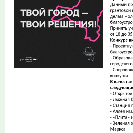
Данный про
грантовой 
делам мол
благоустро
Принять у
от 18 до 3
Конкурс вк
- Проектну
благоустро
- Образова
городского
- Сопровож
конкурса.
В качеств
следующие
- Открытое
- Лыжная б
- Станция 
- Аллея им
- «Плита» 
- Зеленая 
Маркса