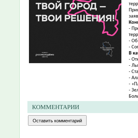
тер
При
заяв
Кон
- П
тер
- Об
- Со
В к
- От
- Л
- Ст
- А
- «П
- Зе
Бол
КОММЕНТАРИИ