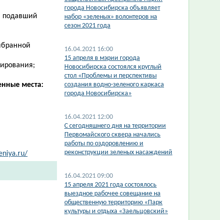
города Новосибирска объявляет
т, подавший
набор «зеленых» волонтеров на
сезон 2021 года
выбранной
16.04.2021 16:00
15 апреля в мэрии города
тирования;
Новосибирска состоялся круглый
стол «Проблемы и перспективы
нные места:
создания водно-зеленого каркаса
города Новосибирска»
16.04.2021 12:00
С сегодняшнего дня на территории
Первомайского сквера начались
работы по оздоровлению и
реконструкции зеленых насаждений
eniya.ru/
16.04.2021 09:00
15 апреля 2021 года состоялось
выездное рабочее совещание на
общественную территорию «Парк
культуры и отдыха «Заельцовский»