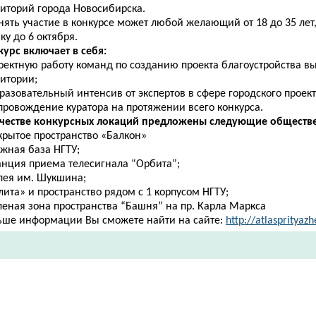
риторий города Новосибирска.
нять участие в конкурсе может любой желающий от 18 до 35 ле
ку до 6 октября.
курс включает в себя:
роектную работу команд по созданию проекта благоустройства 
ритории;
разовательный интенсив от экспертов в сфере городского проек
провождение куратора на протяжении всего конкурса.
ачестве конкурсных локаций предложены следующие обществе
крытое пространство «Балкон»
ыжная база НГТУ;
анция приема телесигнала “Орбита”;
ллея им. Шукшина;
лита» и пространство рядом с 1 корпусом НГТУ;
леная зона пространства “Башня” на пр. Карла Маркса
ьше информации Вы сможете найти на сайте:
http://atlasprityazh