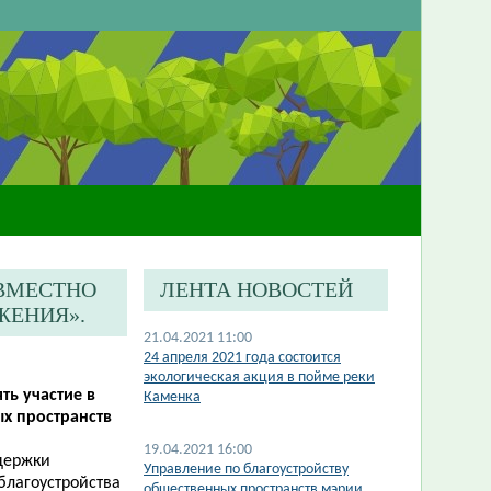
ОВМЕСТНО
ЛЕНТА НОВОСТЕЙ
ЖЕНИЯ».
21.04.2021 11:00
24 апреля 2021 года состоится
экологическая акция в пойме реки
ь участие в
Каменка
х пространств
19.04.2021 16:00
держки
Управление по благоустройству
благоустройства
общественных пространств мэрии