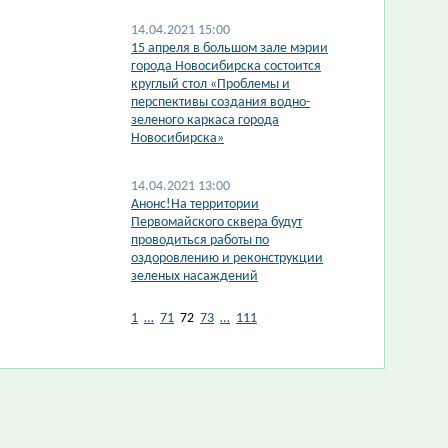
14.04.2021 15:00
​15 апреля в большом зале мэрии
города Новосибирска состоится
круглый стол «Проблемы и
перспективы создания водно-
зеленого каркаса города
Новосибирска»
14.04.2021 13:00
Анонс!На территории
Первомайского сквера будут
проводиться работы по
оздоровлению и реконструкции
зеленых насаждений
1
…
71
72
73
…
111