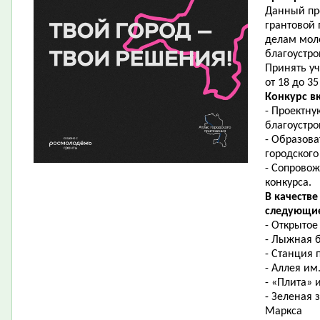
Данный про
грантовой 
делам мол
благоустро
Принять у
от 18 до 3
Конкурс вк
- Проектну
благоустро
- Образова
городского
- Сопровож
конкурса.
В качеств
следующие
- Открытое
- Лыжная б
- Станция 
- Аллея им
- «Плита» 
- Зеленая 
Маркса