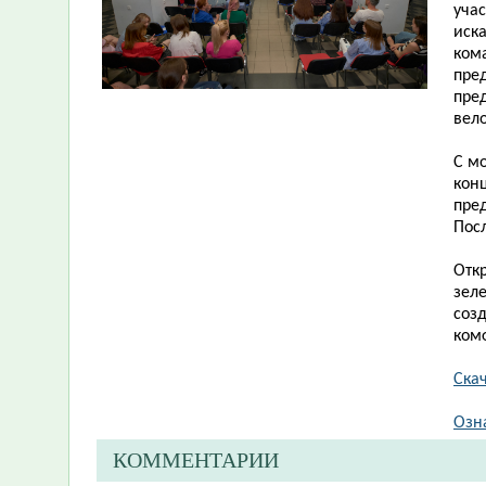
учас
иск
кома
пре
пре
вел
С м
конц
пре
Пос
Отк
зел
cоз
ком
Скач
Озн
КОММЕНТАРИИ