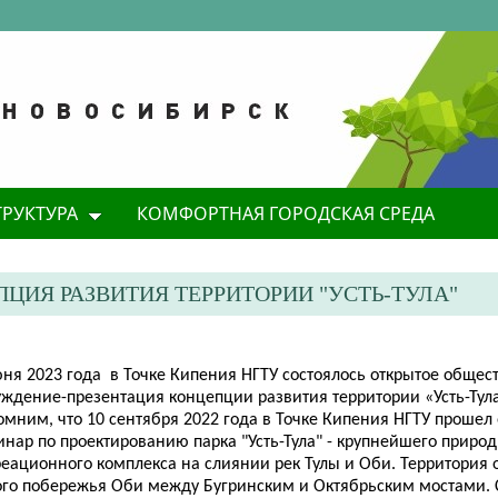
ТРУКТУРА
КОМФОРТНАЯ ГОРОДСКАЯ СРЕДА
ЦИЯ РАЗВИТИЯ ТЕРРИТОРИИ "УСТЬ-ТУЛА"
юня 2023 года в Точке Кипения НГТУ состоялось открытое общес
уждение-презентация концепции развития территории «Усть-Тула
омним, что 10 сентября 2022 года в Точке Кипения НГТУ прошел
нар по проектированию парка "Усть-Тула" - крупнейшего природ
реационного комплекса на слиянии рек Тулы и Оби. Территория 
ого побережья Оби между Бугринским и Октябрьским мостами.