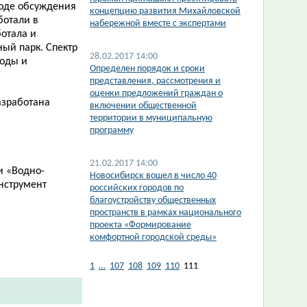
 ходе обсуждения
концепцию развития Михайловской
ботали в
набережной вместе с экспертами
ботала и
ый парк. Спектр
28.02.2017 14:00
боды и
Определен порядок и сроки
представления, рассмотрения и
оценки предложений граждан о
азработана
включении общественной
а
территории в муниципальную
программу
21.02.2017 14:00
и
«Водно-
Новосибирск вошел в число 40
нструмент
российских городов по
благоустройству общественных
пространств в рамках национального
проекта «Формирование
комфортной городской среды»
1
…
107
108
109
110
111