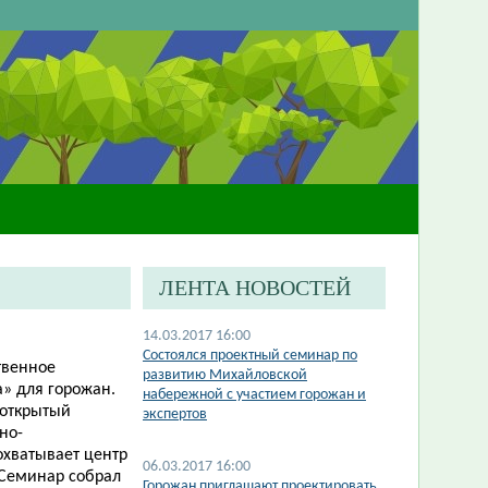
ЛЕНТА НОВОСТЕЙ
14.03.2017 16:00
Состоялся проектный семинар по
твенное
развитию Михайловской
» для горожан.
набережной с участием горожан и
 открытый
экспертов
но-
охватывает центр
06.03.2017 16:00
 Семинар собрал
Горожан приглашают проектировать