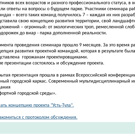
тников всех возрастов и разного профессионального статуса, в
али ответы на вопросы о будущем парке. Участники семинара ра
ндах – всего таких команд получилось 7 – каждая их них разра
дставила свою концепцию развития территории, свой ландшафтн
дложений – огромный: от экологических троп, ремесленной сло
одорожек до виар - парка дополненной реальности.
омента проведения семинара прошло 9 месяцев. За это время р
епция развития проектной командой, которая в результате был
дставлена горожанам проектировщиками.
ле презентации состоялось и обсуждение проекта.
рытая презентация прошла в рамках Всероссийской конференци
еный городской каркас. Современный мультидисциплинарный и
дания
фортной городской среды».
ать концепцию проекта "Усть-Тула".
акомиться с протоколом обсуждения.