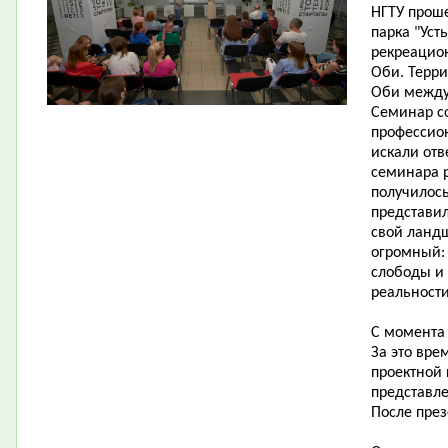
НГТУ прош
парка "Уст
рекреацион
Оби. Терри
Оби между
Семинар со
профессион
искали отв
семинара р
получилось
представи
свой ланд
огромный: 
слободы и 
реальности
С момента
За это вре
проектной 
представл
После през