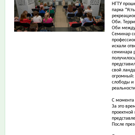
НГТУ прош
парка "Уст
рекреацион
Оби. Терри
Оби между
Семинар со
профессион
искали отв
семинара р
получилось
представи
свой ланд
огромный: 
слободы и 
реальности
С момента
За это вре
проектной 
представл
После през