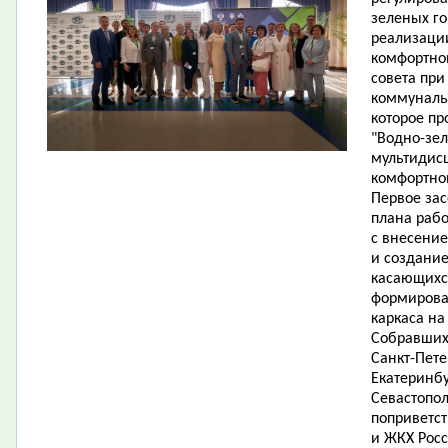
зеленых го
реализаци
комфортной
совета при
коммуналь
которое п
"Водно-зе
мультидис
комфортной
Первое за
плана раб
с внесени
и создание
касающихс
формирован
каркаса на
Собравшихс
Санкт-Пете
Екатеринбу
Севастопол
поприветст
и ЖКХ Рос