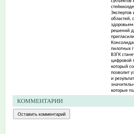
субъектов 
стейкхолд
Экспертов 
областей, 
здоровьем 
решений д
пригласили
Консолидац
пилотных г
ВЗГК стане
цифровой 
который со
позволит у
и результа
значительн
которые то
КОММЕНТАРИИ