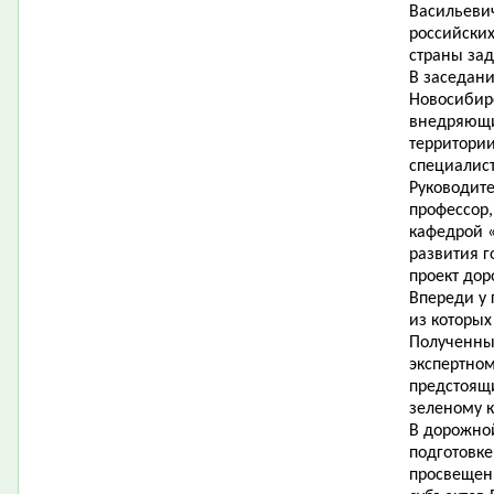
Васильевич
российских
страны за
В заседани
Новосибирс
внедряющи
территори
специалис
Руководите
профессор,
кафедрой «
развития г
проект до
Впереди у 
из которы
Полученные
экспертном
предстоящ
зеленому к
В дорожно
подготовке
просвещен