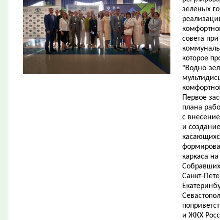
зеленых го
реализаци
комфортной
совета при
коммуналь
которое п
"Водно-зе
мультидис
комфортной
Первое за
плана раб
с внесени
и создание
касающихс
формирован
каркаса на
Собравшихс
Санкт-Пете
Екатеринбу
Севастопол
поприветст
и ЖКХ Рос