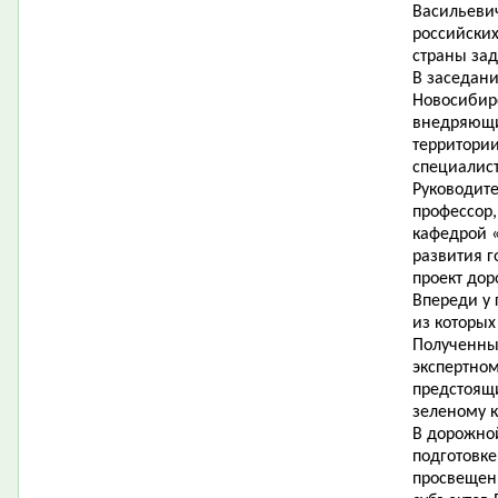
Васильевич
российских
страны за
В заседани
Новосибирс
внедряющи
территори
специалис
Руководите
профессор,
кафедрой «
развития г
проект до
Впереди у 
из которы
Полученные
экспертном
предстоящ
зеленому к
В дорожно
подготовке
просвещен