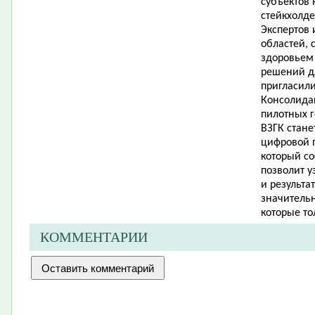
субъектов 
стейкхолд
Экспертов 
областей, 
здоровьем 
решений д
пригласили
Консолидац
пилотных г
ВЗГК стане
цифровой 
который со
позволит у
и результа
значительн
которые то
КОММЕНТАРИИ