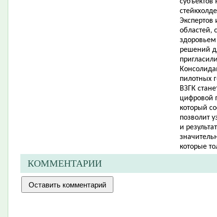
субъектов 
стейкхолд
Экспертов 
областей, 
здоровьем 
решений д
пригласили
Консолидац
пилотных г
ВЗГК стане
цифровой 
который со
позволит у
и результа
значительн
которые то
КОММЕНТАРИИ