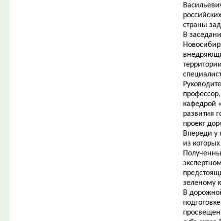
Васильевич
российских
страны за
В заседани
Новосибирс
внедряющи
территори
специалис
Руководите
профессор,
кафедрой «
развития г
проект до
Впереди у 
из которы
Полученные
экспертном
предстоящ
зеленому к
В дорожно
подготовке
просвещен