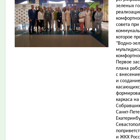
зеленых го
реализаци
комфортной
совета при
коммуналь
которое п
"Водно-зе
мультидис
комфортной
Первое за
плана раб
с внесени
и создание
касающихс
формирован
каркаса на
Собравшихс
Санкт-Пете
Екатеринбу
Севастопол
поприветст
и ЖКХ Рос