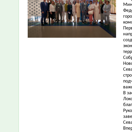
Мин
Фед
гор
ком
Пер
нап
соз
эко
тер
Собр
Нов
Сев
стр
подч
важ
В з
Лок
бла
Рук
заве
Сев
Впе