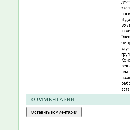
дос
экс
пос
В д
ВУЗ
вза
Эксп
био
улу
гру
Кон
реш
плат
позв
рабо
вста
КОММЕНТАРИИ