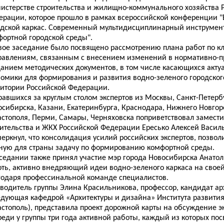
истерстве строительства и жилищно-коммунального хозяйства 
ерации, которое прошло в рамках всероссийской конференции 
одской каркас. Современный мультидисциплинарный инструмен
фортной городской среды".
вое заседание было посвящено рассмотрению плана работ по 
равлениям, связанным с внесением изменений в нормативно-п
данием методических документов, в том числе касающихся акту
номики для формирования и развития водно-зеленого городског
ритории Российской Федерации.
авшихся за круглым столом экспертов из Москвы, Санкт-Петерб
осибирска, Казани, Екатеринбурга, Краснодара, Нижнего Новгор
астополя, Перми, Самары, Черняховска поприветствовал замест
оительства и ЖКХ Российской Федерации Ересько Алексей Васил
еркнул, что консолидация усилий российских экспертов, позвол
ную для страны задачу по формированию комфортной среды.
аседании также принял участие мэр города Новосибирска Анато
оть, активно внедряющий идеи водно-зеленого каркаса на свое
годаря профессинальной команде специалистов.
оводитель группы Элина Красильникова, профессор, кандидат ар
дующая кафедрой «Архитектуры и дизайна» Института развития 
астополь), представила проект дорожной карты на обсуждение э
реди у группы три года активной работы, каждый из которых по