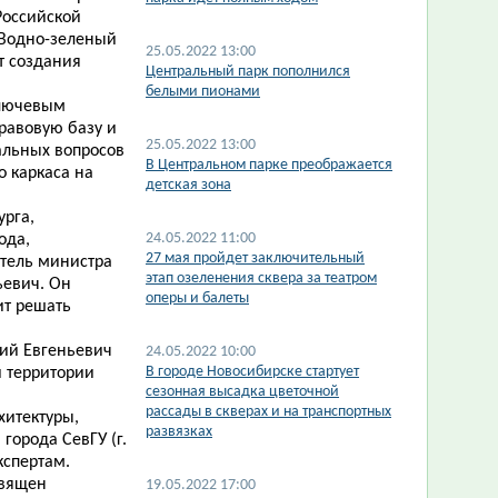
Российской
"Водно-зеленый
25.05.2022 13:00
т создания
Центральный парк пополнился
белыми пионами
ключевым
равовую базу и
25.05.2022 13:00
альных вопросов
В Центральном парке преображается
о каркаса на
детская зона
урга,
24.05.2022 11:00
ода,
27 мая пройдет заключительный
итель министра
этап озеленения сквера за театром
ьевич. Он
оперы и балеты
ит решать
лий Евгеньевич
24.05.2022 10:00
В городе Новосибирске стартует
й территории
сезонная высадка цветочной
рассады в скверах и на транспортных
хитектуры,
развязках
города СевГУ (г.
кспертам.
священ
19.05.2022 17:00