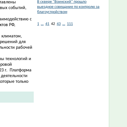
В сквере "Воинский" прошло
ставлены
выездное совещание по контролю за
овых событий,
благоустройством
заимодействию с
1
…
41
42
43
…
111
ктов РФ,
с климатом,
 решений для
ельности рабочей
зы технологий и
фровой
23 г. Платформа
х деятельности
которые только