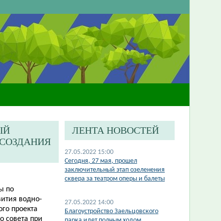
ЫЙ
ЛЕНТА НОВОСТЕЙ
 СОЗДАНИЯ
27.05.2022 15:00
Сегодня, 27 мая, прошел
заключительный этап озеленения
сквера за театром оперы и балеты
ы по
ития водно-
27.05.2022 14:00
ого проекта
Благоустройство Заельцовского
о совета при
парка идет полным ходом