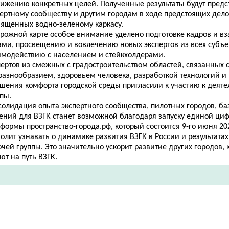
тижению конкретных целей. Полученные результаты будут пред
пертному сообществу и другим городам в ходе предстоящих дел
вященных водно-зеленому каркасу.
орожной карте особое внимание уделено подготовке кадров и в
ами, просвещению и вовлечению новых экспертов из всех субъе
имодействию с населением и стейкхолдерами.
ертов из смежных с градостроительством областей, связанных 
разнообразием, здоровьем человека, разработкой технологий и
чшения комфорта городской среды пригласили к участию к деят
ппы.
солидация опыта экспертного сообщества, пилотных городов, ба
ений для ВЗГК станет возможной благодаря запуску единой ци
формы пространство-города.рф, который состоится 9-го июня 20
олит узнавать о динамике развития ВЗГК в России и результата
чей группы. Это значительно ускорит развитие других городов, 
ют на путь ВЗГК.