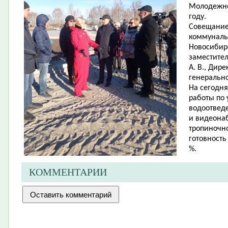
Молодежно
году.
Совещание
коммуналь
Новосибирс
заместите
А. В., Дир
генерально
На сегодн
работы по 
водоотвед
и видеона
тропиночно
готовность
%.
КОММЕНТАРИИ