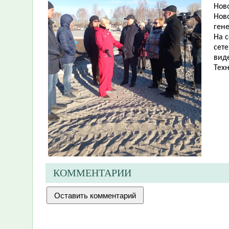
Ново
Ново
ген
На 
сет
вид
Техн
КОММЕНТАРИИ