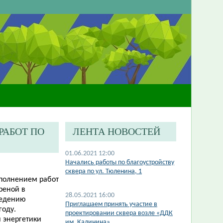
РАБОТ ПО
ЛЕНТА НОВОСТЕЙ
01.06.2021 12:00
Начались работы по благоустройству
сквера по ул. Тюленина, 1
ыполнением работ
реной в
28.05.2021 16:00
ведению
Приглашаем принять участие в
году.
проектировании сквера возле «ДДК
 энергетики
им. Калинина»