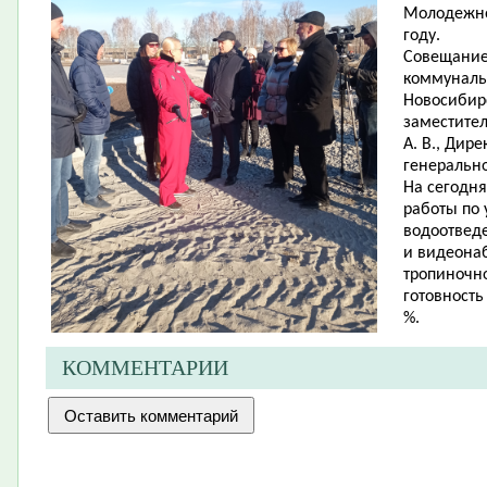
Молодежно
году.
Совещание
коммуналь
Новосибирс
заместите
А. В., Дир
генерально
На сегодн
работы по 
водоотвед
и видеона
тропиночно
готовность
%.
КОММЕНТАРИИ