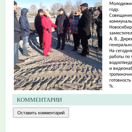
Молодежно
году.
Совещание
коммуналь
Новосибирс
заместите
А. В., Дир
генерально
На сегодн
работы по 
водоотвед
и видеона
тропиночно
готовность
%.
КОММЕНТАРИИ