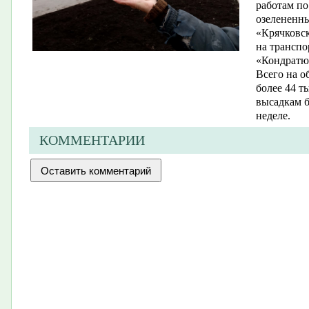
работам по
озелененны
«Крячковс
на транспо
«Кондратю
Всего на о
более 44 т
высадкам 
неделе.
КОММЕНТАРИИ