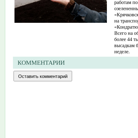
работам по
озелененны
«Крячковс
на транспо
«Кондратю
Всего на о
более 44 т
высадкам 
неделе.
КОММЕНТАРИИ