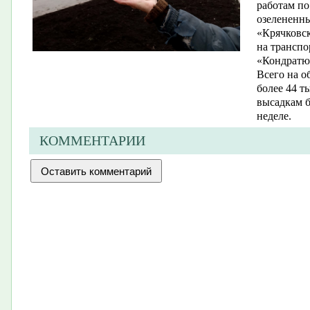
работам по
озелененны
«Крячковс
на транспо
«Кондратю
Всего на о
более 44 т
высадкам 
неделе.
КОММЕНТАРИИ