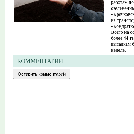
работам по
озелененны
«Крячковс
на транспо
«Кондратю
Всего на о
более 44 т
высадкам 
неделе.
КОММЕНТАРИИ