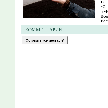
тюль
«Ок
и «
Все
тюл
КОММЕНТАРИИ