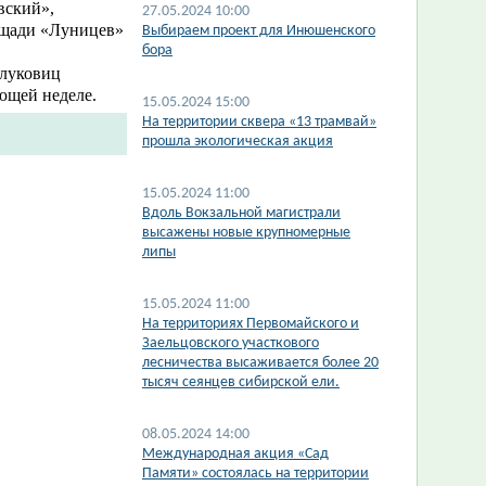
вский»,
27.05.2024 10:00
ощади «Луницев»
Выбираем проект для Инюшенского
бора
 луковиц
ющей неделе.
15.05.2024 15:00
​На территории сквера «13 трамвай»
прошла экологическая акция
15.05.2024 11:00
​Вдоль Вокзальной магистрали
высажены новые крупномерные
липы
15.05.2024 11:00
​На территориях Первомайского и
Заельцовского участкового
лесничества высаживается более 20
тысяч сеянцев сибирской ели.
08.05.2024 14:00
Международная акция «Сад
Памяти» состоялась на территории