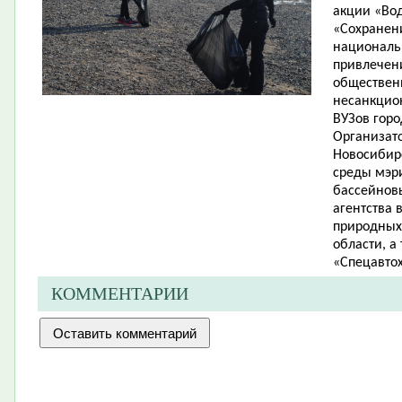
акции «Вод
«Сохранен
национальн
привлечени
общественн
несанкцион
ВУЗов горо
Организат
Новосибир
среды мэри
бассейнов
агентства 
природных
области, а
«Спецавтох
КОММЕНТАРИИ