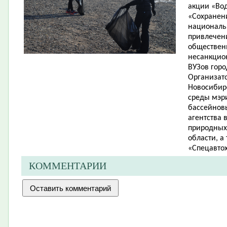
акции «Вод
«Сохранен
национальн
привлечени
общественн
несанкцион
ВУЗов горо
Организат
Новосибир
среды мэри
бассейнов
агентства 
природных
области, а
«Спецавтох
КОММЕНТАРИИ