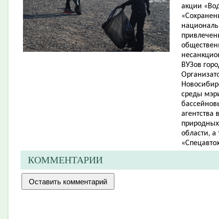
акции «Вод
«Сохранен
национальн
привлечени
общественн
несанкцион
ВУЗов горо
Организат
Новосибир
среды мэри
бассейнов
агентства 
природных
области, а
«Спецавтох
КОММЕНТАРИИ