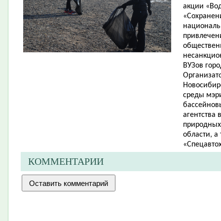
акции «Вод
«Сохранен
национальн
привлечени
общественн
несанкцион
ВУЗов горо
Организат
Новосибир
среды мэри
бассейнов
агентства 
природных
области, а
«Спецавтох
КОММЕНТАРИИ