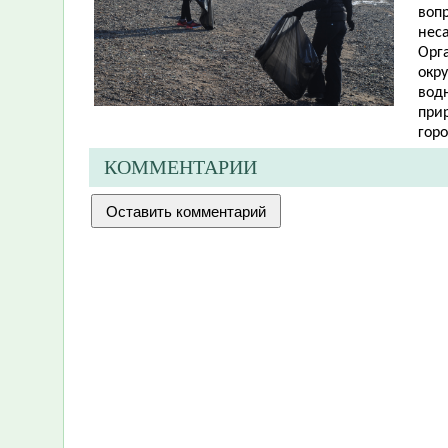
воп
нес
Орг
окр
вод
при
гор
КОММЕНТАРИИ