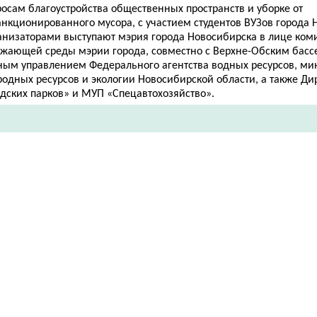
росам благоустройства общественных пространств и уборке от
анкционированного мусора, с участием студентов ВУЗов города 
анизаторами выступают мэрия города Новосибирска в лице ком
ужающей среды мэрии города, совместно с Верхне-Обским бас
ным управлением Федерального агентства водных ресурсов, ми
родных ресурсов и экологии Новосибирской области, а также Д
одских парков» и МУП «Спецавтохозяйство».