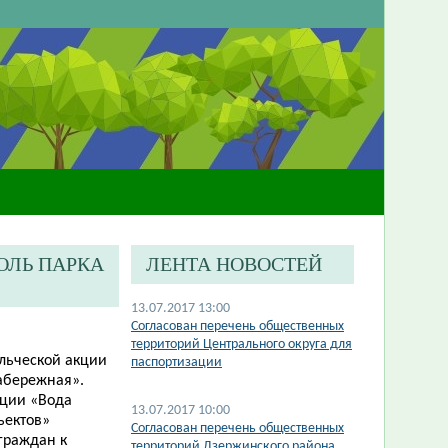
ОЛЬ ПАРКА
ЛЕНТА НОВОСТЕЙ
13.07.2017 13:00
Согласован перечень общественных
территорий Центрального округа для
ольческой акции
паспортизации
абережная».
кции «Вода
13.07.2017 10:00
ъектов»
Согласован перечень общественных
граждан к
территорий Дзержинского района