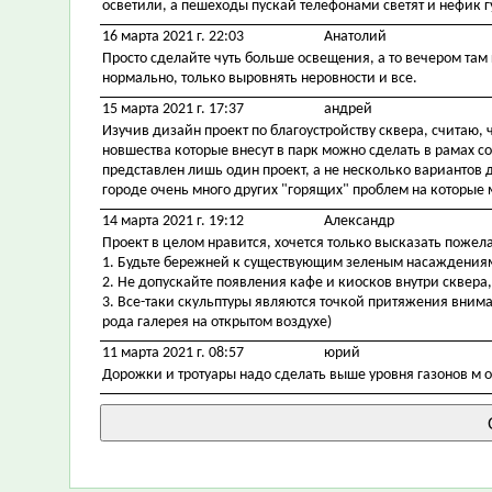
осветили, а пешеходы пускай телефонами светят и нефик г
16 марта 2021 г. 22:03
Анатолий
Просто сделайте чуть больше освещения, а то вечером там 
нормально, только выровнять неровности и все.
15 марта 2021 г. 17:37
андрей
Изучив дизайн проект по благоустройству сквера, считаю,
новшества которые внесут в парк можно сделать в рамах 
представлен лишь один проект, а не несколько вариантов 
городе очень много других "горящих" проблем на которые
14 марта 2021 г. 19:12
Александр
Проект в целом нравится, хочется только высказать пожел
1. Будьте бережней к существующим зеленым насаждения
2. Не допускайте появления кафе и киосков внутри сквера, 
3. Все-таки скульптуры являются точкой притяжения внима
рода галерея на открытом воздухе)
11 марта 2021 г. 08:57
юрий
Дорожки и тротуары надо сделать выше уровня газонов м о