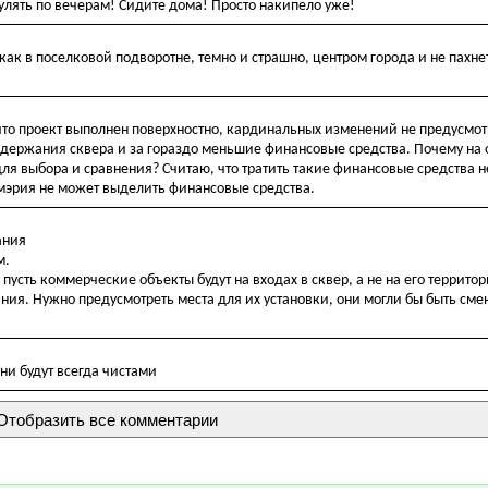
улять по вечерам! Сидите дома! Просто накипело уже!
как в поселковой подворотне, темно и страшно, центром города и не пахнет
 что проект выполнен поверхностно, кардинальных изменений не предусмот
содержания сквера и за гораздо меньшие финансовые средства. Почему на
для выбора и сравнения? Считаю, что тратить такие финансовые средства 
 мэрия не может выделить финансовые средства.
ания
м.
пусть коммерческие объекты будут на входах в сквер, а не на его территор
ния. Нужно предусмотреть места для их установки, они могли бы быть сме
ни будут всегда чистами