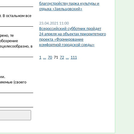
благоустройству парка культуры и
отдыха «Заельцовский»
. В остальном все
23.04.2021 11:00
Всероссийский субботник пройдет
24 апреля на объектах приоритетного
рено, те
проекта «Формирование
 обозрение
комфортной городской среды»
нецелесообразно, в
1
…
70
71
72
…
111
ии.
няемые (своего