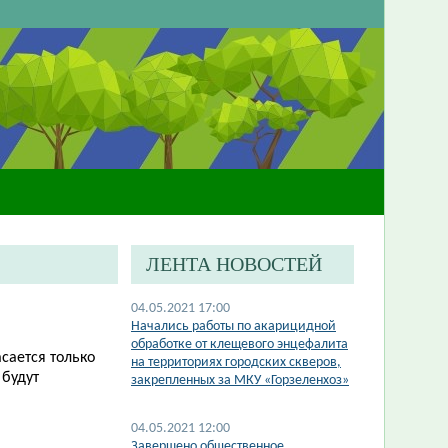
ЛЕНТА НОВОСТЕЙ
04.05.2021 17:00
Начались работы по акарицидной
обработке от клещевого энцефалита
сается только
на территориях городских скверов,
 будут
закрепленных за МКУ «Горзеленхоз»
04.05.2021 12:00
Завершено общественное