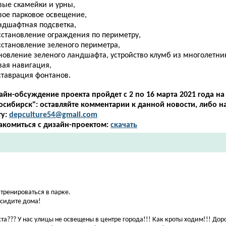
вые скамейки и урны,
вое парковое освещение,
андшафтная подсветка,
осстановление ограждения по периметру,
сстановление зеленого периметра,
новление зеленого ландшафта, устройство клумб из многолетни
вая навигация,
ставрация фонтанов.
айн-обсуждение проекта пройдет с 2 по 16 марта 2021 года на
осибирск": оставляйте комментарии к данной новости, либо н
у:
depculture54@gmail.com
акомиться с дизайн-проектом:
скачать
тренироваться в парке.
 сидите дома!
а??? У нас улицы не освещены в центре города!!! Как кроты ходим!!! До