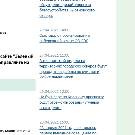
обсуждение дизайн-проекта
благоустройства Зыряновского
сквера.
29.04.2021 14:00
ков,
Стартовало проектирование
набережной в м-не ОбьГЭС
27.04.2021 11:00
 сайте "Зеленый
В течение этой недели на
аправляйте на
территориях городских скверов будут
проводиться работы по очистке и
мойке памятников
26.04.2021 12:00
На бульваре по Красному проспекту
будут отремонтированы чугунные
ограждения
23.04.2021 16:00
​23 апреля 2021 года состоялось
рогу машинам они
первое выездное совещание по