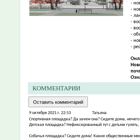
- но
- но
- л
- в
- во
- об
- но
- ре
Онл
Нов
почт
Озн
КОММЕНТАРИИ
9 октября 2021 г. 22:53
Татьяна
Спортивная площадка? Да зачем она? Сидите дома, нечего 
Детская площадка? Нефиксированный тут с детьми гулять,
Собачья площадка? Сидите дома! Какие общественные мест