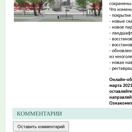
сохранены
Что измени
- покрытие
- новые ск
- новое па
- ландшафт
- восстано
- восстано
- обновлен
из многоле
- новая на
- реставра
Онлайн-об
марта 2021
оставляйт
направляйт
Ознакомит
КОММЕНТАРИИ