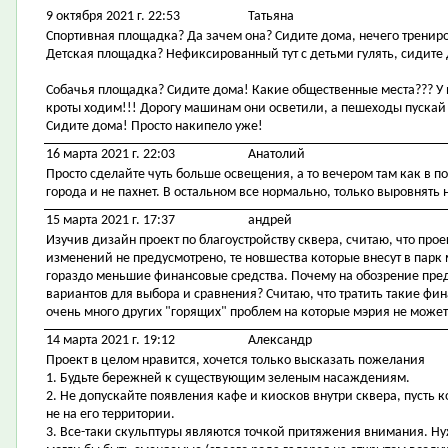
9 октября 2021 г. 22:53
Татьяна
Спортивная площадка? Да зачем она? Сидите дома, нечего трениро
Детская площадка? Нефиксированный тут с детьми гулять, сидите
Собачья площадка? Сидите дома! Какие общественные места??? У н
кроты ходим!!! Дорогу машинам они осветили, а пешеходы пускай 
Сидите дома! Просто накипело уже!
16 марта 2021 г. 22:03
Анатолий
Просто сделайте чуть больше освещения, а то вечером там как в п
города и не пахнет. В остальном все нормально, только выровнять 
15 марта 2021 г. 17:37
андрей
Изучив дизайн проект по благоустройству сквера, считаю, что про
изменений не предусмотрено, те новшества которые внесут в парк
гораздо меньшие финансовые средства. Почему на обозрение пред
вариантов для выбора и сравнения? Считаю, что тратить такие фи
очень много других "горящих" проблем на которые мэрия не може
14 марта 2021 г. 19:12
Александр
Проект в целом нравится, хочется только высказать пожелания
1. Будьте бережней к существующим зеленым насаждениям.
2. Не допускайте появления кафе и киосков внутри сквера, пусть к
не на его территории.
3. Все-таки скульптуры являются точкой притяжения внимания. Ну