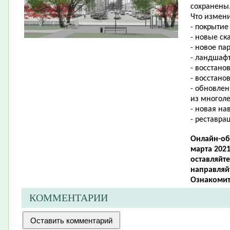
сохранены
Что измени
- покрытие
- новые ск
- новое па
- ландшафт
- восстано
- восстано
- обновлен
из многоле
- новая на
- реставра
Онлайн-об
марта 2021
оставляйт
направляйт
Ознакомит
КОММЕНТАРИИ