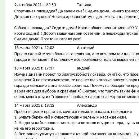
9 октября 2021 г. 22:53
Татьяна
Спортивная площадка? Да зачем она? Сидите дома, нечего трениро
Детская площадка? Нефиксированный тут с детьми гулять, сидите
Собачья площадка? Сидите дома! Какие общественные места??? У н
кроты ходим!!! Дорогу машинам они осветили, а пешеходы пускай 
Сидите дома! Просто накипело уже!
16 марта 2021 г. 22:03
Анатолий
Просто сделайте чуть больше освещения, а то вечером там как в п
города и не пахнет. В остальном все нормально, только выровнять 
15 марта 2021 г. 17:37
андрей
Изучив дизайн проект по благоустройству сквера, считаю, что про
изменений не предусмотрено, те новшества которые внесут в парк
гораздо меньшие финансовые средства. Почему на обозрение пред
вариантов для выбора и сравнения? Считаю, что тратить такие фи
очень много других "горящих" проблем на которые мэрия не може
14 марта 2021 г. 19:12
Александр
Проект в целом нравится, хочется только высказать пожелания
1. Будьте бережней к существующим зеленым насаждениям.
2. Не допускайте появления кафе и киосков внутри сквера, пусть к
не на его территории.
3. Все-таки скульптуры являются точкой притяжения внимания. Ну