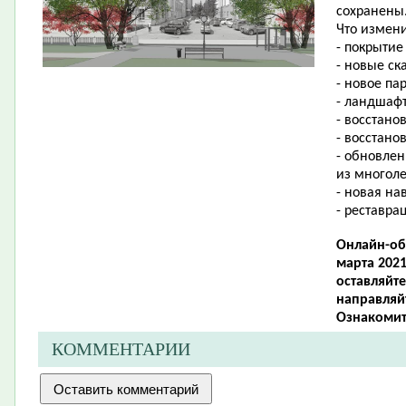
сохранены
Что измени
- покрытие
- новые ск
- новое па
- ландшафт
- восстано
- восстано
- обновлен
из многоле
- новая на
- реставра
Онлайн-об
марта 2021
оставляйт
направляйт
Ознакомит
КОММЕНТАРИИ