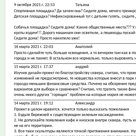
9 октября 2021 г. 22:53
Татьяна
Спортивная площадка? Да зачем она? Сидите дома, нечего трениро
Детская площадка? Нефиксированный тут с детьми гулять, сидите
Собачья площадка? Сидите дома! Какие общественные места??? У н
кроты ходим!!! Дорогу машинам они осветили, а пешеходы пускай 
Сидите дома! Просто накипело уже!
16 марта 2021 г. 22:03
Анатолий
Просто сделайте чуть больше освещения, а то вечером там как в п
города и не пахнет. В остальном все нормально, только выровнять 
15 марта 2021 г. 17:37
андрей
Изучив дизайн проект по благоустройству сквера, считаю, что про
изменений не предусмотрено, те новшества которые внесут в парк
гораздо меньшие финансовые средства. Почему на обозрение пред
вариантов для выбора и сравнения? Считаю, что тратить такие фи
очень много других "горящих" проблем на которые мэрия не може
14 марта 2021 г. 19:12
Александр
Проект в целом нравится, хочется только высказать пожелания
1. Будьте бережней к существующим зеленым насаждениям.
2. Не допускайте появления кафе и киосков внутри сквера, пусть к
не на его территории.
3. Все-таки скульптуры являются точкой притяжения внимания. Ну