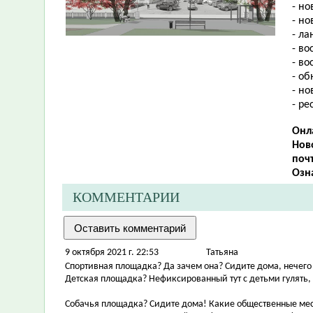
- но
- но
- л
- в
- во
- об
- но
- ре
Онл
Нов
почт
Озн
КОММЕНТАРИИ
9 октября 2021 г. 22:53
Татьяна
Спортивная площадка? Да зачем она? Сидите дома, нечего 
Детская площадка? Нефиксированный тут с детьми гулять,
Собачья площадка? Сидите дома! Какие общественные мест