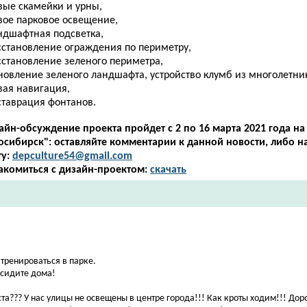
вые скамейки и урны,
вое парковое освещение,
андшафтная подсветка,
осстановление ограждения по периметру,
сстановление зеленого периметра,
новление зеленого ландшафта, устройство клумб из многолетни
вая навигация,
ставрация фонтанов.
айн-обсуждение проекта пройдет с 2 по 16 марта 2021 года на
осибирск": оставляйте комментарии к данной новости, либо н
у:
depculture54@gmail.com
акомиться с дизайн-проектом:
скачать
тренироваться в парке.
 сидите дома!
а??? У нас улицы не освещены в центре города!!! Как кроты ходим!!! До