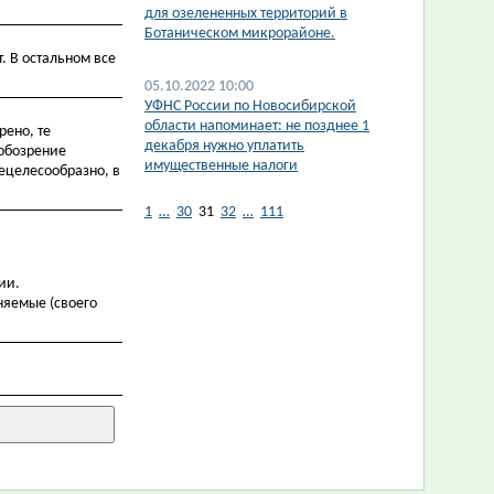
для озелененных территорий в
Ботаническом микрорайоне.
. В остальном все
05.10.2022 10:00
УФНС России по Новосибирской
области напоминает: не позднее 1
рено, те
декабря нужно уплатить
 обозрение
имущественные налоги
нецелесообразно, в
1
…
30
31
32
…
111
ии.
няемые (своего