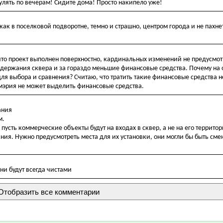
улять по вечерам! Сидите дома! Просто накипело уже!
как в поселковой подворотне, темно и страшно, центром города и не пахнет
 что проект выполнен поверхностно, кардинальных изменений не предусмот
содержания сквера и за гораздо меньшие финансовые средства. Почему на
для выбора и сравнения? Считаю, что тратить такие финансовые средства 
 мэрия не может выделить финансовые средства.
ания
м.
пусть коммерческие объекты будут на входах в сквер, а не на его территор
ния. Нужно предусмотреть места для их установки, они могли бы быть сме
ни будут всегда чистами