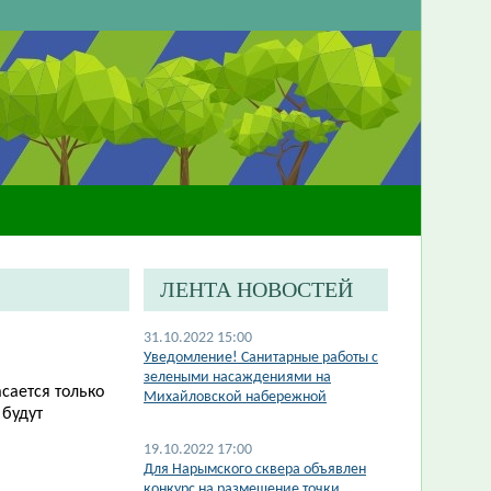
ЛЕНТА НОВОСТЕЙ
31.10.2022 15:00
Уведомление! Санитарные работы с
зелеными насаждениями на
сается только
Михайловской набережной
 будут
19.10.2022 17:00
​Для Нарымского сквера объявлен
конкурс на размещение точки