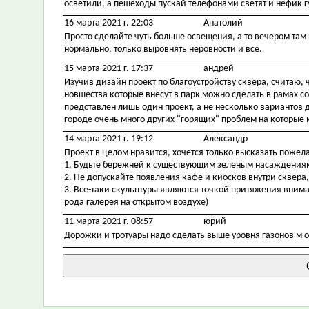
осветили, а пешеходы пускай телефонами светят и нефик г
16 марта 2021 г. 22:03
Анатолий
Просто сделайте чуть больше освещения, а то вечером там 
нормально, только выровнять неровности и все.
15 марта 2021 г. 17:37
андрей
Изучив дизайн проект по благоустройству сквера, считаю,
новшества которые внесут в парк можно сделать в рамах 
представлен лишь один проект, а не несколько вариантов 
городе очень много других "горящих" проблем на которые
14 марта 2021 г. 19:12
Александр
Проект в целом нравится, хочется только высказать пожел
1. Будьте бережней к существующим зеленым насаждения
2. Не допускайте появления кафе и киосков внутри сквера, 
3. Все-таки скульптуры являются точкой притяжения внима
рода галерея на открытом воздухе)
11 марта 2021 г. 08:57
юрий
Дорожки и тротуары надо сделать выше уровня газонов м о