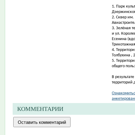
1.
Парк куль
Дзержинског
2.
Сквер им. 
Авиастроите
3.
Зелёная т
и ул. Короле
Есенина (вдо
Трикотажная,
4.
Территори
Толбухина , 
5.
Территори
общего поль
В результат
территорий 
Ознакомитьс
анкетирован
КОММЕНТАРИИ