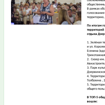
озелененных
общественн
В рамках об
голосование
территорию,
По итогам г
территорий
отдыха Дзер
1.
Зелёная т
и ул. Короле
Есенина (вдо
Трикотажная,
2.
Сквер им.
Авиастроите
3.
Парк куль
Дзержинског
4.
Территори
Толбухина , 
5.
Территори
общего поль
В ТОП-5 об
вошли: