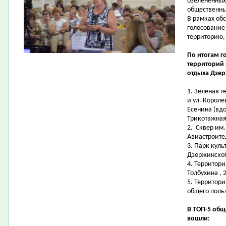
озелененных
общественн
В рамках об
голосование
территорию,
По итогам г
территорий
отдыха Дзер
1.
Зелёная т
и ул. Короле
Есенина (вдо
Трикотажная,
2.
Сквер им.
Авиастроите
3.
Парк куль
Дзержинског
4.
Территори
Толбухина , 
5.
Территори
общего поль
В ТОП-5 об
вошли: