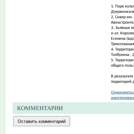
1.
Парк куль
Дзержинског
2.
Сквер им. 
Авиастроите
3.
Зелёная т
и ул. Короле
Есенина (вдо
Трикотажная,
4.
Территори
Толбухина , 
5.
Территори
общего поль
В результат
территорий 
Ознакомитьс
анкетирован
КОММЕНТАРИИ