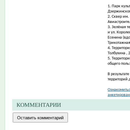
1.
Парк куль
Дзержинског
2.
Сквер им. 
Авиастроите
3.
Зелёная т
и ул. Короле
Есенина (вдо
Трикотажная,
4.
Территори
Толбухина , 
5.
Территори
общего поль
В результат
территорий 
Ознакомитьс
анкетирован
КОММЕНТАРИИ