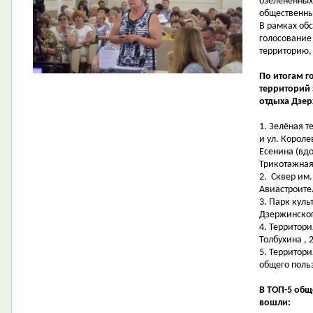
озелененных
общественн
В рамках об
голосование
территорию,
По итогам г
территорий
отдыха Дзер
1.
Зелёная т
и ул. Короле
Есенина (вдо
Трикотажная,
2.
Сквер им.
Авиастроите
3.
Парк куль
Дзержинског
4.
Территори
Толбухина , 
5.
Территори
общего поль
В ТОП-5 об
вошли: