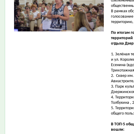
озелененных
общественн
В рамках об
голосование
территорию,
По итогам г
территорий
отдыха Дзер
1.
Зелёная т
и ул. Короле
Есенина (вдо
Трикотажная,
2.
Сквер им.
Авиастроите
3.
Парк куль
Дзержинског
4.
Территори
Толбухина , 
5.
Территори
общего поль
В ТОП-5 об
вошли: