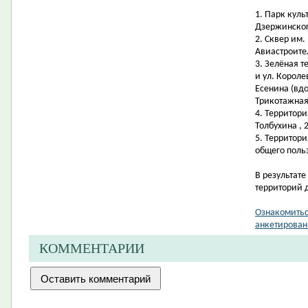
1.
Парк куль
Дзержинског
2.
Сквер им. 
Авиастроите
3.
Зелёная т
и ул. Короле
Есенина (вдо
Трикотажная,
4.
Территори
Толбухина , 
5.
Территори
общего поль
В результат
территорий 
Ознакомитьс
анкетирован
КОММЕНТАРИИ