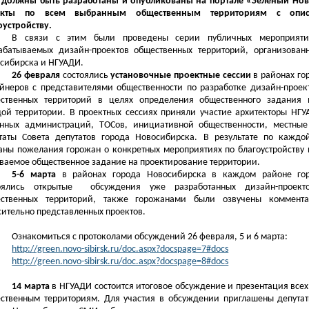
 должны быть разработаны и опубликованы на портале «Зелёный Нов
екты по всем выбранным общественным территориям с опи
оустройству.
В связи с этим были проведены серии публичных мероприят
абатываемых дизайн-проектов общественных территорий, организован
сибирска и НГУАДИ.
26 февраля
состоялись
установочные проектные сессии
в районах го
йнеров с представителями общественности по разработке дизайн-проект
ственных территорий в целях определения общественного задания 
ой территории. В проектных сессиях приняли участие архитекторы НГУ
нных администраций, ТОСов, инициативной общественности, местные
таты Совета депутатов города Новосибирска. В результате по каждо
аны пожелания горожан о конкретных мероприятиях по благоустройству 
ваемое общественное задание на проектирование территории.
5-6 марта
в районах города Новосибирска в каждом районе гор
оялись открытые
обсуждения уже разработанных дизайн-проекто
ественных территорий, также горожанами были озвучены коммент
сительно представленных проектов.
Ознакомиться с протоколами обсуждений 26 февраля, 5 и 6 марта:
http://green.novo-sibirsk.ru/doc.aspx?docspage=7#docs
http://green.novo-sibirsk.ru/doc.aspx?docspage=8#docs
14 марта
в НГУАДИ состоится итоговое обсуждение и презентация всех
ственным территориям. Для участия в обсуждении приглашены депутат