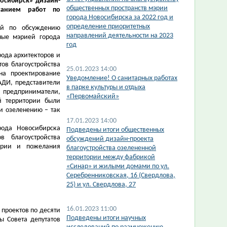
осибирск» дизайн-
общественных пространств мэрии
санием работ по
города Новосибирска за 2022 год и
определение приоритетных
ий по обсуждению
направлений деятельности на 2023
ные мэрией города
год
рода архитекторов и
ов благоустройства
25.01.2023 14:00
на проектирование
​Уведомление! О санитарных работах
АДИ, представители
в парке культуры и отдыха
 предприниматели,
«Первомайский»
й территории были
и озеленению – так
17.01.2023 14:00
ода Новосибирска
​Подведены итоги общественных
в благоустройства
обсуждений дизайн-проекта
арии и пожелания
благоустройства озелененной
территории между фабрикой
«Синар» и жилыми домами по ул.
Серебренниковская, 16 (Свердлова,
25) и ул. Свердлова, 27
16.01.2023 11:00
 проектов по десяти
Подведены итоги научных
ы Совета депутатов