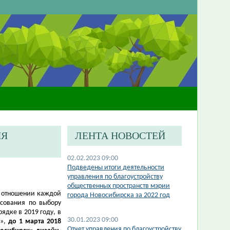
ИЯ
ЛЕНТА НОВОСТЕЙ
02.02.2023 09:00
​Подведены итоги деятельности
управления по благоустройству
общественных пространств мэрии
в отношении каждой
города Новосибирска за 2022 год
осования по выбору
ядке в 2019 году, в
30.01.2023 09:00
ы»,
до 1 марта 2018
Отчет управления по благоустройству