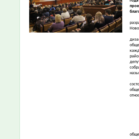
года
про
благ
разр
Ново
диза
обще
кажд
райо
депу
собр
назы
сост
общ
отно
обще