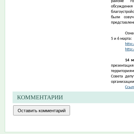
районе го
обсужден
благоустрой
были озвуч
представлен
Озна
5 и 6 марта:
http:
http:
14 м
презентац
территориям
Совета депу
организации
Ссыл
КОММЕНТАРИИ