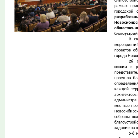
благоустрой
рамках при
городской 
разработа
Новосибир
обществен
благоустрой
В с
мероприят
проектов об
города Ново
26 
сессии
в ра
представит
проектов бл
определени
каждой тер
архитект
администра
местные пре
Новосибирс
собраны по
благоустрой
задание на 
5-6 