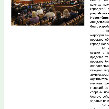
благоустрой
рамках при
городской 
разработа
Новосибир
обществен
благоустрой
В с
мероприят
проектов об
города Ново
26 
сессии
в ра
представит
проектов бл
определени
каждой тер
архитект
администра
местные пре
Новосибирс
собраны по
благоустрой
задание на 
5-6 