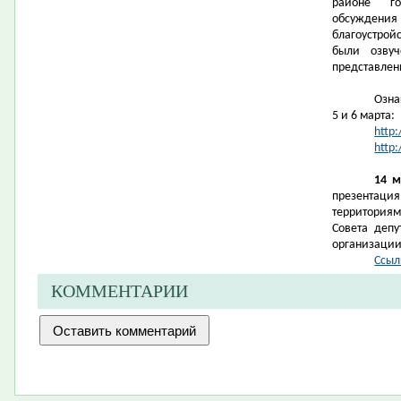
районе го
обсужден
благоустрой
были озвуч
представлен
Озна
5 и 6 марта:
http:
http:
14 м
презентац
территориям
Совета депу
организации
Ссыл
КОММЕНТАРИИ