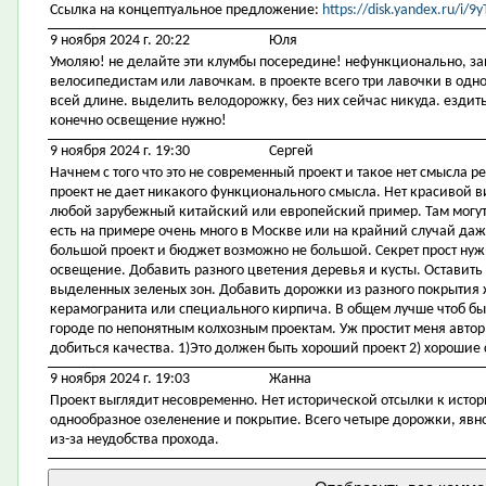
Ссылка на концептуальное предложение:
https://disk.yandex.ru/i
9 ноября 2024 г. 20:22
Юля
Умоляю! не делайте эти клумбы посередине! нефункционально, за
велосипедистам или лавочкам. в проекте всего три лавочки в одном
всей длине. выделить велодорожку, без них сейчас никуда. ездить
конечно освещение нужно!
9 ноября 2024 г. 19:30
Сергей
Начнем с того что это не современный проект и такое нет смысла р
проект не дает никакого функционального смысла. Нет красивой 
любой зарубежный китайский или европейский пример. Там могут 
есть на примере очень много в Москве или на крайний случай даже
большой проект и бюджет возможно не большой. Секрет прост ну
освещение. Добавить разного цветения деревья и кусты. Оставить
выделенных зеленых зон. Добавить дорожки из разного покрытия 
керамогранита или специального кирпича. В общем лучше чтоб был
городе по непонятным колхозным проектам. Уж простит меня автор
добиться качества. 1)Это должен быть хороший проект 2) хорошие 
9 ноября 2024 г. 19:03
Жанна
Проект выглядит несовременно. Нет исторической отсылки к исто
однообразное озеленение и покрытие. Всего четыре дорожки, явно
из-за неудобства прохода.