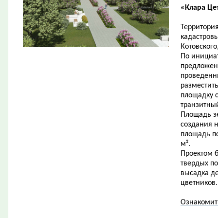
«Клара Це
Территория
кадастровы
Котовского
По инициат
предложен
проведенн
разместит
площадку 
транзитны
Площадь зе
создания н
площадь по
м².
Проектом б
твердых по
высадка де
цветников.
Ознакомит