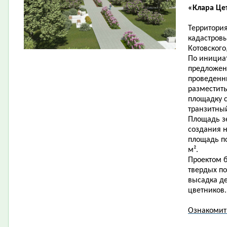
«Клара Це
Территория
кадастровы
Котовского
По инициат
предложен
проведенн
разместит
площадку 
транзитны
Площадь зе
создания н
площадь по
м².
Проектом б
твердых по
высадка де
цветников.
Ознакомит