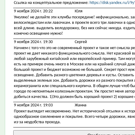
Ссылка на концептуальное предложение:
https://disk.yandex.ru/i
9 ноября 2024 г. 20:22
Юля
Умоляю! не делайте эти клумбы посередине! нефункционально, за
велосипедистам или лавочкам. в проекте всего три лавочки в одном
всей длине. выделить велодорожку, без них сейчас никуда. ездить
конечно освещение нужно!
9 ноября 2024 г. 19:30
Сергей
Начнем с того что это не современный проект и такое нет смысла р
проект не дает никакого функционального смысла. Нет красивой 
любой зарубежный китайский или европейский пример. Там могут 
есть на примере очень много в Москве или на крайний случай даже
большой проект и бюджет возможно не большой. Секрет прост ну
освещение. Добавить разного цветения деревья и кусты. Оставить
выделенных зеленых зон. Добавить дорожки из разного покрытия 
керамогранита или специального кирпича. В общем лучше чтоб был
городе по непонятным колхозным проектам. Уж простит меня автор
добиться качества. 1)Это должен быть хороший проект 2) хорошие 
9 ноября 2024 г. 19:03
Жанна
Проект выглядит несовременно. Нет исторической отсылки к исто
однообразное озеленение и покрытие. Всего четыре дорожки, явно
из-за неудобства прохода.