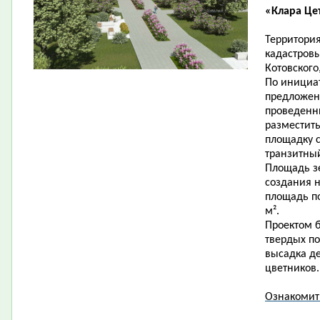
«Клара Це
Территория
кадастровы
Котовского
По инициат
предложен
проведенн
разместит
площадку 
транзитны
Площадь зе
создания н
площадь по
м².
Проектом б
твердых по
высадка де
цветников.
Ознакомит