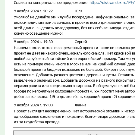
Ссылка на концептуальное предложение:
https://disk.yandex.ru/i
9 ноября 2024 г. 20:22
Юля
Умоляю! не делайте эти клумбы посередине! нефункционально, за
велосипедистам или лавочкам. в проекте всего три лавочки в одном
всей длине. выделить велодорожку, без них сейчас никуда. ездить
конечно освещение нужно!
9 ноября 2024 г. 19:30
Сергей
Начнем с того что это не современный проект и такое нет смысла р
проект не дает никакого функционального смысла. Нет красивой 
любой зарубежный китайский или европейский пример. Там могут 
есть на примере очень много в Москве или на крайний случай даже
большой проект и бюджет возможно не большой. Секрет прост ну
освещение. Добавить разного цветения деревья и кусты. Оставить
выделенных зеленых зон. Добавить дорожки из разного покрытия 
керамогранита или специального кирпича. В общем лучше чтоб был
городе по непонятным колхозным проектам. Уж простит меня автор
добиться качества. 1)Это должен быть хороший проект 2) хорошие 
9 ноября 2024 г. 19:03
Жанна
Проект выглядит несовременно. Нет исторической отсылки к исто
однообразное озеленение и покрытие. Всего четыре дорожки, явно
из-за неудобства прохода.