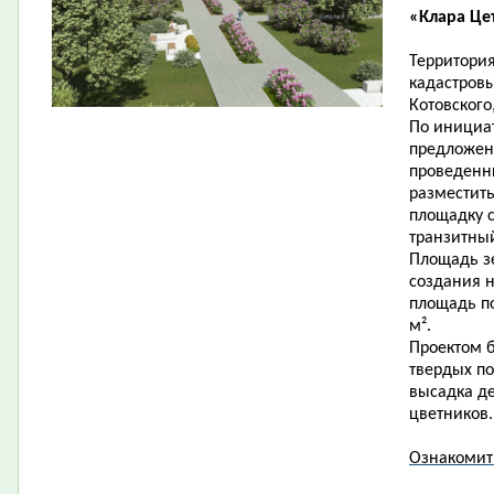
«Клара Це
Территория
кадастровы
Котовского
По инициат
предложен
проведенн
разместит
площадку 
транзитны
Площадь зе
создания н
площадь по
м².
Проектом б
твердых по
высадка де
цветников.
Ознакомит