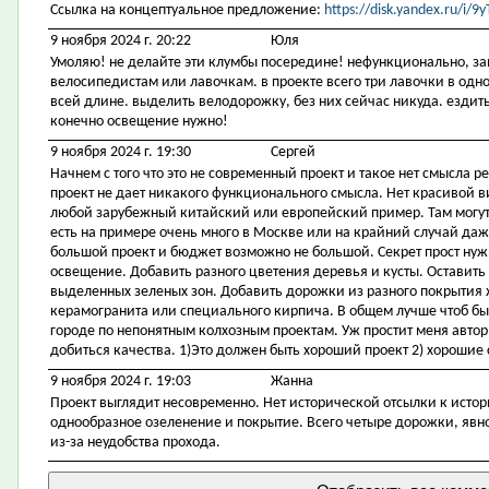
Ссылка на концептуальное предложение:
https://disk.yandex.ru/i
9 ноября 2024 г. 20:22
Юля
Умоляю! не делайте эти клумбы посередине! нефункционально, за
велосипедистам или лавочкам. в проекте всего три лавочки в одном
всей длине. выделить велодорожку, без них сейчас никуда. ездить
конечно освещение нужно!
9 ноября 2024 г. 19:30
Сергей
Начнем с того что это не современный проект и такое нет смысла р
проект не дает никакого функционального смысла. Нет красивой 
любой зарубежный китайский или европейский пример. Там могут 
есть на примере очень много в Москве или на крайний случай даже
большой проект и бюджет возможно не большой. Секрет прост ну
освещение. Добавить разного цветения деревья и кусты. Оставить
выделенных зеленых зон. Добавить дорожки из разного покрытия 
керамогранита или специального кирпича. В общем лучше чтоб был
городе по непонятным колхозным проектам. Уж простит меня автор
добиться качества. 1)Это должен быть хороший проект 2) хорошие 
9 ноября 2024 г. 19:03
Жанна
Проект выглядит несовременно. Нет исторической отсылки к исто
однообразное озеленение и покрытие. Всего четыре дорожки, явно
из-за неудобства прохода.