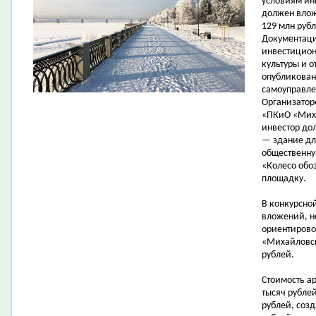
условиям ин
должен влож
129 млн рубл
Документаци
инвестицион
культуры и 
опубликован
самоуправле
Организатор
«ПКиО «Миха
инвестор до
— здание дл
общественну
«Колесо обо
площадку.
В конкурсно
вложений, н
ориентирово
«Михайловск
рублей.
Стоимость а
тысяч рубле
рублей, соз