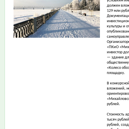
условиям ин
должен влож
129 млн рубл
Документаци
инвестицион
культуры и 
опубликован
самоуправле
Организатор
«ПКиО «Миха
инвестор до
— здание дл
общественну
«Колесо обо
площадку.
В конкурсно
вложений, н
ориентирово
«Михайловск
рублей.
Стоимость а
тысяч рубле
рублей, соз