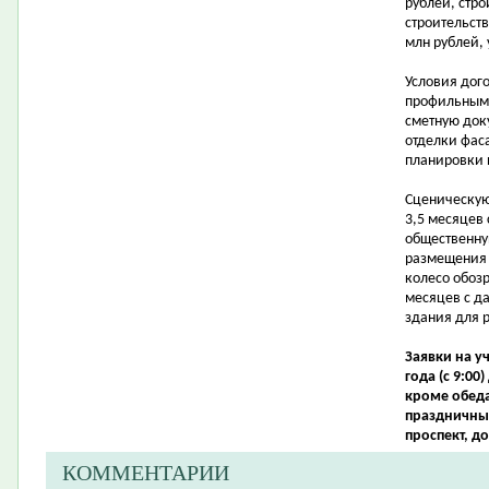
рублей, стро
строительст
млн рублей, 
Условия дого
профильными
сметную док
отделки фас
планировки
Сценическую
3,5 месяцев
общественну
размещения 
колесо обоз
месяцев с д
здания для 
Заявки на у
года (с 9:00
кроме обеда
праздничных
проспект, до
КОММЕНТАРИИ