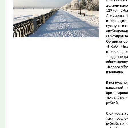
условиям ин
должен влож
129 млн рубл
Документаци
инвестицион
культуры и 
опубликован
самоуправле
Организатор
«ПКиО «Миха
инвестор до
— здание дл
общественну
«Колесо обо
площадку.
В конкурсно
вложений, н
ориентирово
«Михайловск
рублей.
Стоимость а
тысяч рубле
рублей, соз