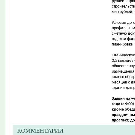
рублей, стро
строительст
млн рублей, 
Условия дого
профильными
сметную док
отделки фас
планировки
Сценическую
3,5 месяцев
общественну
размещения 
колесо обоз
месяцев с д
здания для 
Заявки на у
года (с 9:00
кроме обеда
праздничных
проспект, до
КОММЕНТАРИИ