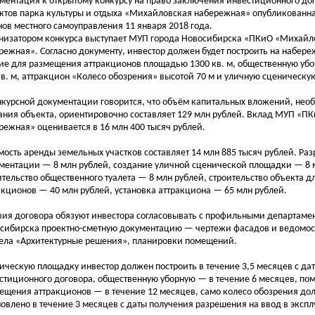
ментация к открытому конкурсу на право заключения инвестиционного до
ктов парка культуры и отдыха «Михайловская набережная» опубликованна
нов местного самоуправления 11 января 2018 года.
низатором конкурса выступает МУП города Новосибирска «ПКиО «Михайл
режная». Согласно документу, инвестор должен будет построить на набер
ие для размещения аттракционов площадью 1300 кв. м, общественную у
кв. м, аттракцион «Колесо обозрения» высотой 70 м и уличную сценическу
нкурсной документации говорится, что объём капитальных вложений, не
ания объекта, ориентировочно составляет 129 млн рублей. Вклад МУП «
режная» оценивается в 16 млн 400 тысяч рублей.
мость аренды земельных участков составляет 14 млн 885 тысяч рублей. Ра
ментации — 8 млн рублей, создание уличной сценической площадки — 8 
ительство общественного туалета — 8 млн рублей, строительство объекта 
акционов — 40 млн рублей, установка аттракциона — 65 млн рублей.
вия договора обязуют инвестора согласовывать с профильными департаме
сибирска проектно-сметную документацию — чертежи фасадов и ведомос
ела «Архитектурные решения», планировки помещений.
ическую площадку инвестор должен построить в течение 3,5 месяцев с да
стиционного договора, общественную уборную — в течение 6 месяцев, по
ещения аттракционов — в течение 12 месяцев, само колесо обозрения до
новлено в течение 3 месяцев с даты получения разрешения на ввод в эксп