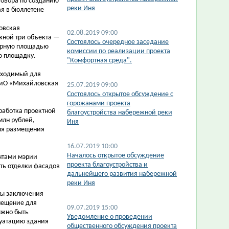
говора по созданию
реки Иня
я в бюллетене
овская
02.08.2019 09:00
ежной три объекта —
Состоялось очередное заседание
борную площадью
комиссии по реализации проекта
ю площадку.
"Комфортная среда".
обходимый для
ПКиО «Михайловская
25.07.2019 09:00
Состоялось открытое обсуждение с
горожанами проекта
зработка проектной
благоустройства набережной реки
млн рублей,
Иня
для размещения
16.07.2019 10:00
Началось открытое обсуждение
нтами мэрии
проекта благоустройства и
ть отделки фасадов
дальнейшего развития набережной
реки Иня
ты заключения
мещение для
09.07.2019 15:00
лжно быть
Уведомление о проведении
луатацию здания
общественного обсуждения проекта