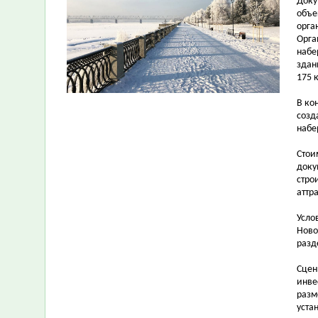
Доку
объе
орга
Орга
набе
здан
175 
В ко
созд
набе
Стои
доку
стро
аттр
Усло
Ново
разд
Сцен
инве
разм
уста