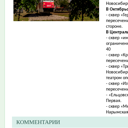
Новосибирс
В Октябрь
- сквер «Г
пересечени
стороне.
В Централ
- сквер «
ограниченн
40
- сквер «К
пересечен
- сквер «Т
Новосибир
театром оп
- сквер «И
пересечени
- «Ельцовс
Первая.
- сквер «М
Нарымская
КОММЕНТАРИИ