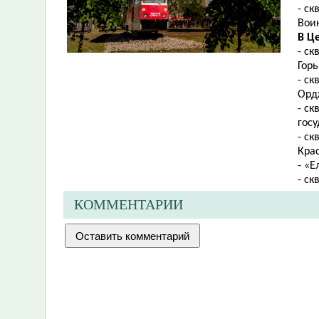
- ск
Воин
В Ц
- с
Горь
- ск
Орд
- с
гос
- с
Кра
- «Е
- с
КОММЕНТАРИИ