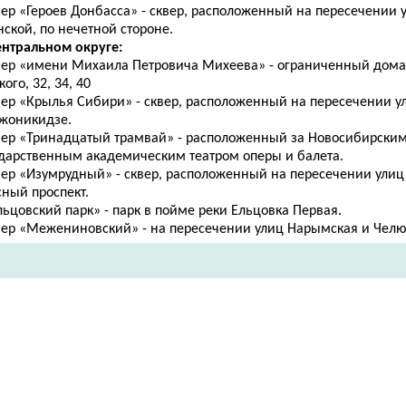
вер «Героев Донбасса» - сквер, расположенный на пересечении 
ской, по нечетной стороне.
ентральном округе:
квер «имени Михаила Петровича Михеева» - ограниченный дом
кого, 32, 34, 40
вер «Крылья Сибири» - сквер, расположенный на пересечении у
жоникидзе.
квер «Тринадцатый трамвай» - расположенный за Новосибирски
ударственным академическим театром оперы и балета.
квер «Изумрудный» - сквер, расположенный на пересечении улиц
сный проспект.
льцовский парк» - парк в пойме реки Ельцовка Первая.
квер «Межениновский» - на пересечении улиц Нарымская и Чел