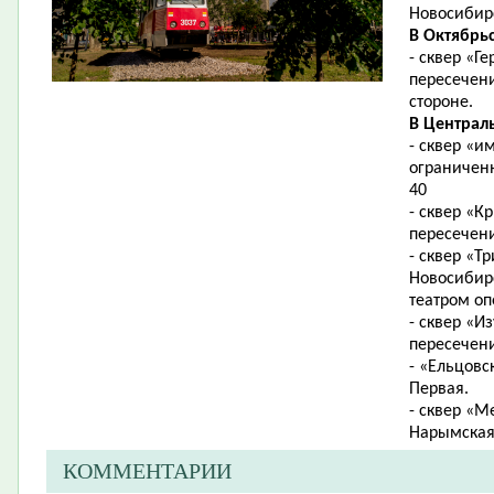
Новосибирс
В Октябрь
- сквер «Г
пересечени
стороне.
В Централ
- сквер «
ограниченн
40
- сквер «К
пересечен
- сквер «Т
Новосибир
театром оп
- сквер «И
пересечени
- «Ельцовс
Первая.
- сквер «М
Нарымская
КОММЕНТАРИИ