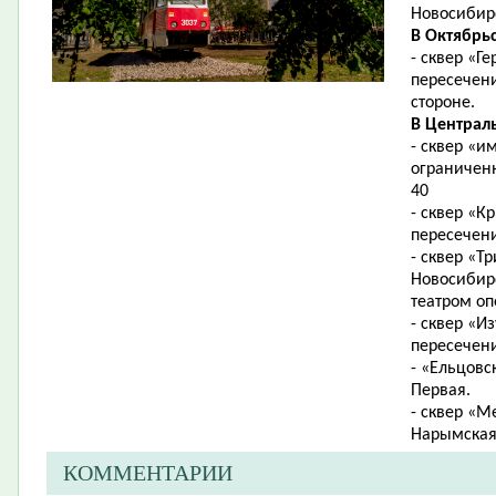
Новосибирс
В Октябрь
- сквер «Г
пересечени
стороне.
В Централ
- сквер «
ограниченн
40
- сквер «К
пересечен
- сквер «Т
Новосибир
театром оп
- сквер «И
пересечени
- «Ельцовс
Первая.
- сквер «М
Нарымская
КОММЕНТАРИИ