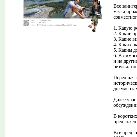
Все заинте
места прож
совместног
1. Какую р
2. Какие п
3. Какие в
4. Каких а
5. Каким д
6. Взаимос
и на други
результатов
Перед нача
историческ
документах
Далее учас
обсуждению
В коротких
предложен
Все предло