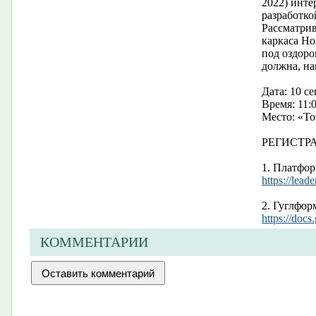
2022) инте
разработко
Рассматрив
каркаса Но
под оздоро
должна, на
Дата: 10 с
Время: 11:0
Место: «То
РЕГИСТР
1. Платфо
https://lead
2. Гуглфор
https://do
КОММЕНТАРИИ