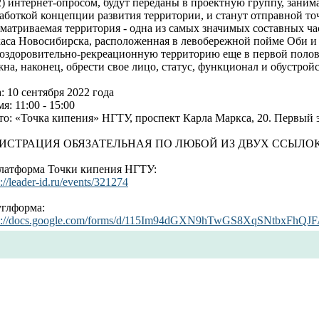
2) интернет-опросом, будут переданы в проектную группу, зан
аботкой концепции развития территории, и станут отправной точ
матриваемая территория - одна из самых значимых составных ча
каса Новосибирска, расположенная в левобережной пойме Оби и
 оздоровительно-рекреационную территорию еще в первой полов
на, наконец, обрести свое лицо, статус, функционал и обустройс
: 10 сентября 2022 года
я: 11:00 - 15:00
о: «Точка кипения» НГТУ, проспект Карла Маркса, 20. Первый 
ИСТРАЦИЯ ОБЯЗАТЕЛЬНАЯ ПО ЛЮБОЙ ИЗ ДВУХ ССЫЛОК
Платформа Точки кипения НГТУ:
s://leader-id.ru/events/321274
углформа:
ps://docs.google.com/forms/d/115Im94dGXN9hTwGS8XqSNtbxFhQJF