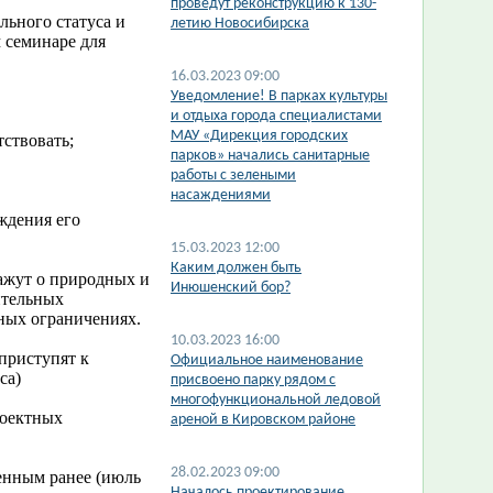
проведут реконструкцию к 130-
льного статуса и
летию Новосибирска
 семинаре для
16.03.2023 09:00
​Уведомление! В парках культуры
и отдыха города специалистами
МАУ «Дирекция городских
тствовать;
парков» начались санитарные
работы с зелеными
насаждениями
ждения его
15.03.2023 12:00
Каким должен быть
ажут о природных и
Инюшенский бор?
ительных
ных ограничениях.
10.03.2023 16:00
 приступят к
Официальное наименование
са)
присвоено парку рядом с
многофункциональной ледовой
роектных
ареной в Кировском районе
28.02.2023 09:00
денным ранее (июль
Началось проектирование