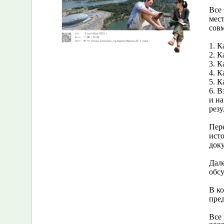
Все 
мес
сов
1. К
2. 
3. К
4. К
5. К
6. 
и на
резу
Пер
ист
док
Дале
обсу
В к
пре
Все 