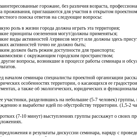
заинтересованные горожане, без различия возраста, профессиона
та проживания, приглашаются для участия в открытом проектном
местного поиска ответов на следующие вопросы:
акую роль в жизни города должна играть эта территория;
Какие принципы озеленения могут/должны применяться;
акие виды активностей /сервисов могут или должны здесь прису
аких активностей точно не должно быть;
аким должен быть режим доступности для транспорта;
Взаимосвязи с окружающим городским пространством;
 другие вопросы, возникшие в процессе работы семинара и обсу
льтатов.
ед началом семинара специалисты проектной организации расск
орических особенностях территории, о касающихся ее градостро
ументах, а также об экологических, юридических и функциональ
е участники, разделившись на небольшие (5-7 человек) группы,
ждению и выработке идей по обустройству территории. (1,5-2 ча
оротких (7-10 минут) выступлениях группы расскажут о своих п
дложениях.
предложения и результаты дискуссии семинара, наряду с прове