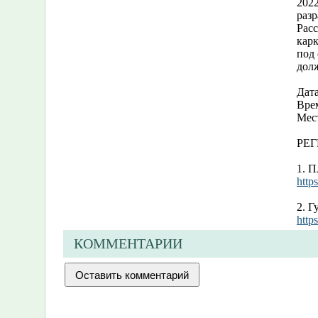
202
разр
Расс
кар
под
долж
Дата
Врем
Мест
РЕГ
1. 
http
2. Г
htt
КОММЕНТАРИИ