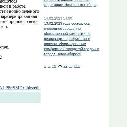
имающуюся
территории Инюшенского бора
кой в работе.
стей водно-зеленого
 зарезервированная
14.02.2023 14:00
ине прошлого века,
13.02.2023 года состоялось
тво.
очередное заседание
общественной комиссии по
реализации приоритетного
проекта «Формирование
этаж.
комфортной городской среды» в
городе Новосибирске
:
1
…
25
26
27
…
111
ALP8rtSMDxJhhs/edit